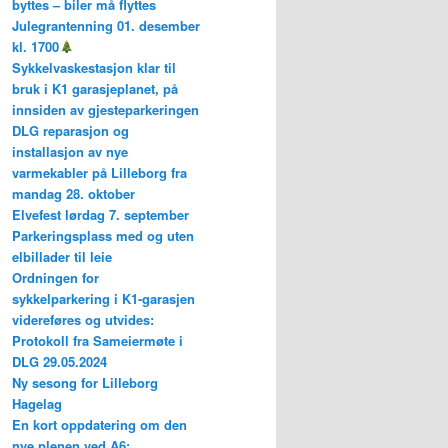
byttes – biler må flyttes
Julegrantenning 01. desember
kl. 1700
Sykkelvaskestasjon klar til
bruk i K1 garasjeplanet, på
innsiden av gjesteparkeringen
DLG reparasjon og
installasjon av nye
varmekabler på Lilleborg fra
mandag 28. oktober
Elvefest lørdag 7. september
Parkeringsplass med og uten
elbillader til leie
Ordningen for
sykkelparkering i K1-garasjen
videreføres og utvides:
Protokoll fra Sameiermøte i
DLG 29.05.2024
Ny sesong for Lilleborg
Hagelag
En kort oppdatering om den
nye plenen ved A6: