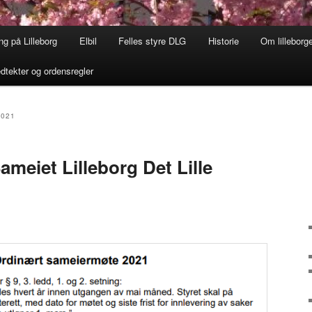
ng på Lilleborg
Elbil
Felles styre DLG
Historie
Om lilleborg
dtekter og ordensregler
2021
ameiet Lilleborg Det Lille