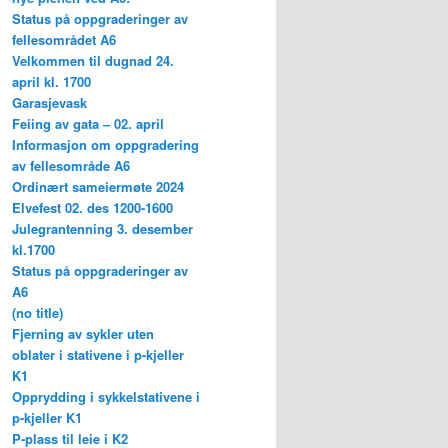
Status på oppgraderinger av
fellesområdet A6
Velkommen til dugnad 24.
april kl. 1700
Garasjevask
Feiing av gata – 02. april
Informasjon om oppgradering
av fellesområde A6
Ordinært sameiermøte 2024
Elvefest 02. des 1200-1600
Julegrantenning 3. desember
kl.1700
Status på oppgraderinger av
A6
(no title)
Fjerning av sykler uten
oblater i stativene i p-kjeller
K1
Opprydding i sykkelstativene i
p-kjeller K1
P-plass til leie i K2