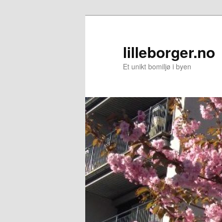
Skip
Skip
to
to
primary
secondary
lilleborger.no
content
content
Et unikt bomiljø i byen