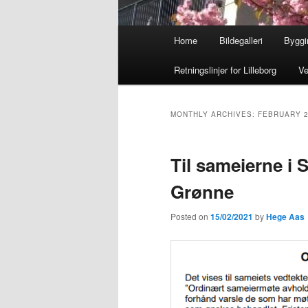
Main
Home
Bildegalleri
Byggi
menu
Retningslinjer for Lilleborg
Ve
MONTHLY ARCHIVES:
FEBRUARY 
Til sameierne i S
Grønne
Posted on
15/02/2021
by
Hege Aas