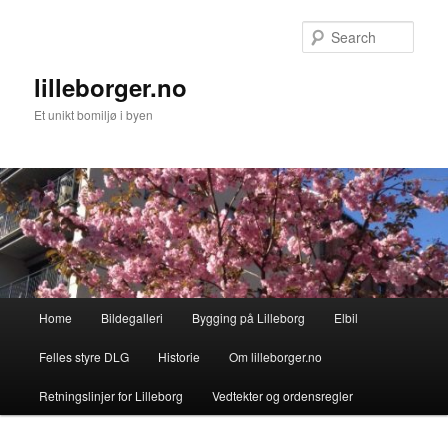
Skip
to
Sear
primary
content
lilleborger.no
Et unikt bomiljø i byen
Main
Home
Bildegalleri
Bygging på Lilleborg
Elbil
menu
Felles styre DLG
Historie
Om lilleborger.no
Retningslinjer for Lilleborg
Vedtekter og ordensregler