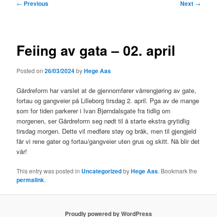
Post
←
Previous
Next
→
navigation
Feiing av gata – 02. april
Posted on
26/03/2024
by
Hege Aas
Gårdreform har varslet at de gjennomfører vårrengjøring av gate,
fortau og gangveier på Lilleborg tirsdag 2. april. Pga av de mange
som for tiden parkerer i Ivan Bjørndalsgate fra tidlig om
morgenen, ser Gårdreform seg nødt til å starte ekstra grytidlig
tirsdag morgen. Dette vil medføre støy og bråk, men til gjengjeld
får vi rene gater og fortau/gangveier uten grus og skitt. Nå blir det
vår!
This entry was posted in
Uncategorized
by
Hege Aas
. Bookmark the
permalink
.
Proudly powered by WordPress