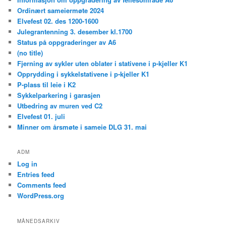
Ordinært sameiermøte 2024
Elvefest 02. des 1200-1600
Julegrantenning 3. desember kl.1700
Status på oppgraderinger av A6
(no title)
Fjerning av sykler uten oblater i stativene i p-kjeller K1
Opprydding i sykkelstativene i p-kjeller K1
P-plass til leie i K2
Sykkelparkering i garasjen
Utbedring av muren ved C2
Elvefest 01. juli
Minner om årsmøte i sameie DLG 31. mai
ADM
Log in
Entries feed
Comments feed
WordPress.org
MÅNEDSARKIV