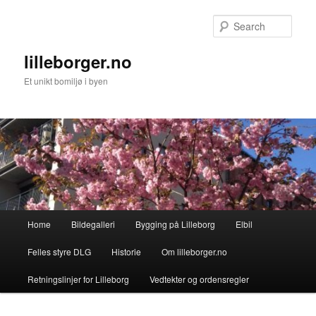
Skip
Skip
to
to
Sear
primary
secondary
content
content
lilleborger.no
Et unikt bomiljø i byen
Main
Home
Bildegalleri
Bygging på Lilleborg
Elbil
menu
Felles styre DLG
Historie
Om lilleborger.no
Retningslinjer for Lilleborg
Vedtekter og ordensregler