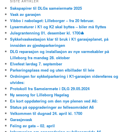
SISTE ARTIKLER
Sakspapirer til DLGs sameiermøte 2025
Vask av garasjen
Vibbo i nabolaget: Lilleborger – fra 20 februar.
Lysarmaturer i K1 og K2 skal byttes – biler må flyttes
Julegrantenning 01. desember kl. 1700🎄
Sykkelvaskestasjon klar til bruk i K1 garasjeplanet, på
innsiden av gjesteparkeringen
DLG reparasjon og installasjon av nye varmekabler på
Lilleborg fra mandag 28. oktober
Elvefest lørdag 7. september
Parkeringsplass med og uten elbillader til leie
Ordningen for sykkelparkering i K1-garasjen videreføres og
utvides:
Protokoll fra Sameiermøte i DLG 29.05.2024
Ny sesong for Lilleborg Hagelag
En kort oppdatering om den nye plenen ved A6:
Status på oppgraderinger av fellesområdet A6
Velkommen til dugnad 24. april kl. 1700
Garasjevask
Feiing av gata – 02. april
Informasjon om oppgradering av fellesområde A6