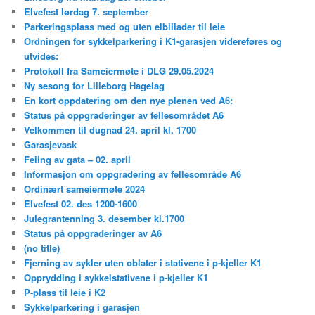
Elvefest lørdag 7. september
Parkeringsplass med og uten elbillader til leie
Ordningen for sykkelparkering i K1-garasjen videreføres og
utvides:
Protokoll fra Sameiermøte i DLG 29.05.2024
Ny sesong for Lilleborg Hagelag
En kort oppdatering om den nye plenen ved A6:
Status på oppgraderinger av fellesområdet A6
Velkommen til dugnad 24. april kl. 1700
Garasjevask
Feiing av gata – 02. april
Informasjon om oppgradering av fellesområde A6
Ordinært sameiermøte 2024
Elvefest 02. des 1200-1600
Julegrantenning 3. desember kl.1700
Status på oppgraderinger av A6
(no title)
Fjerning av sykler uten oblater i stativene i p-kjeller K1
Opprydding i sykkelstativene i p-kjeller K1
P-plass til leie i K2
Sykkelparkering i garasjen