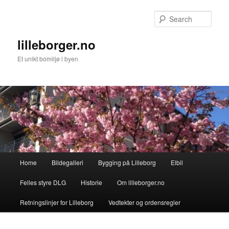
Skip
Skip
to
to
Sear
primary
secondary
content
content
lilleborger.no
Et unikt bomiljø i byen
Main
Home
Bildegalleri
Bygging på Lilleborg
Elbil
menu
Felles styre DLG
Historie
Om lilleborger.no
Retningslinjer for Lilleborg
Vedtekter og ordensregler