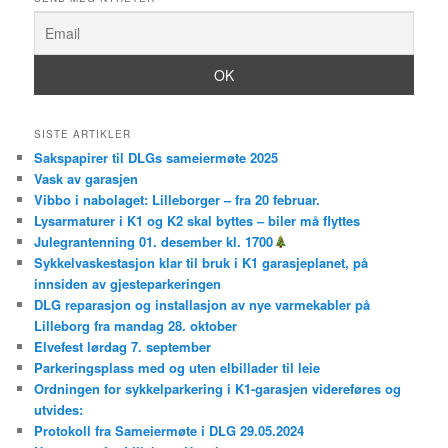
SISTE ARTIKLER
Sakspapirer til DLGs sameiermøte 2025
Vask av garasjen
Vibbo i nabolaget: Lilleborger – fra 20 februar.
Lysarmaturer i K1 og K2 skal byttes – biler må flyttes
Julegrantenning 01. desember kl. 1700
Sykkelvaskestasjon klar til bruk i K1 garasjeplanet, på
innsiden av gjesteparkeringen
DLG reparasjon og installasjon av nye varmekabler på
Lilleborg fra mandag 28. oktober
Elvefest lørdag 7. september
Parkeringsplass med og uten elbillader til leie
Ordningen for sykkelparkering i K1-garasjen videreføres og
utvides:
Protokoll fra Sameiermøte i DLG 29.05.2024