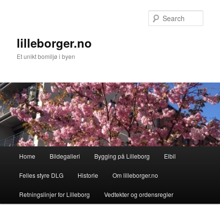
Skip
Skip
to
to
Sear
primary
secondary
content
content
lilleborger.no
Et unikt bomiljø i byen
Main
Home
Bildegalleri
Bygging på Lilleborg
Elbil
menu
Felles styre DLG
Historie
Om lilleborger.no
Retningslinjer for Lilleborg
Vedtekter og ordensregler