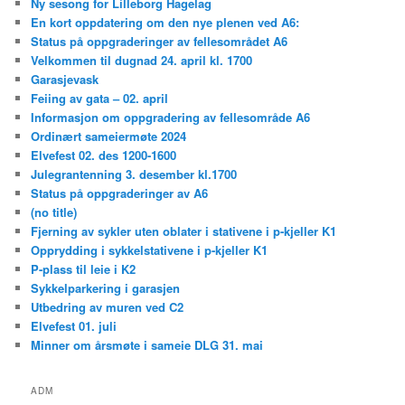
Ny sesong for Lilleborg Hagelag
En kort oppdatering om den nye plenen ved A6:
Status på oppgraderinger av fellesområdet A6
Velkommen til dugnad 24. april kl. 1700
Garasjevask
Feiing av gata – 02. april
Informasjon om oppgradering av fellesområde A6
Ordinært sameiermøte 2024
Elvefest 02. des 1200-1600
Julegrantenning 3. desember kl.1700
Status på oppgraderinger av A6
(no title)
Fjerning av sykler uten oblater i stativene i p-kjeller K1
Opprydding i sykkelstativene i p-kjeller K1
P-plass til leie i K2
Sykkelparkering i garasjen
Utbedring av muren ved C2
Elvefest 01. juli
Minner om årsmøte i sameie DLG 31. mai
ADM