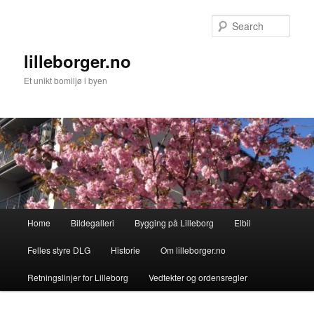
Skip
to
Sear
primary
content
lilleborger.no
Et unikt bomiljø i byen
Main
Home
Bildegalleri
Bygging på Lilleborg
Elbil
menu
Felles styre DLG
Historie
Om lilleborger.no
Retningslinjer for Lilleborg
Vedtekter og ordensregler